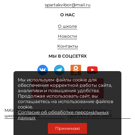
spartakvibor@mail.ru
О НАС
О школе
Новости
Контакты
МЫ В СОЦСЕТЯХ
Мы используем файлы cookie для
обеспечения корректной работы сайта,
аналитики и повышения удобства.
Продолжая использовать сайт, вы
соглашаетесь на использование файлов
cookie.
МАУ ДО «Спортивная
Разработка сайта —
Согласие об обработке персональных
школа „Спартак“
сайт НН © 2011–2023
данных
Принимаю